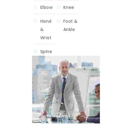
Elbow
Knee
Hand
Foot &
&
Ankle
Wrist
Spine