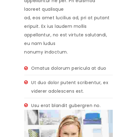
appellantur ne per. Pri euismod
laoreet qualisque
ad, eos amet lucilius ad, pri at putant
eripuit. Ex ius laudem mollis
appellantur, no est virtute salutandi,
eu nam ludus
nonumy indoctum.
Ornatus dolorum pericula at duo
Ut duo dolor putent scribentur, ex
viderer adolescens est.
Usu erat blandit gubergren no.