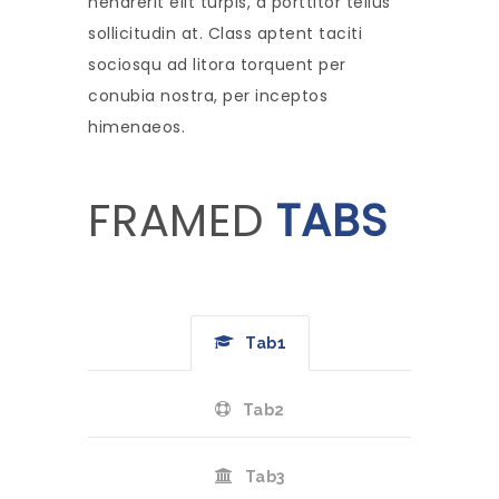
hendrerit elit turpis, a porttitor tellus
sollicitudin at. Class aptent taciti
sociosqu ad litora torquent per
conubia nostra, per inceptos
himenaeos.
FRAMED
TABS
Tab1
Tab2
Tab3