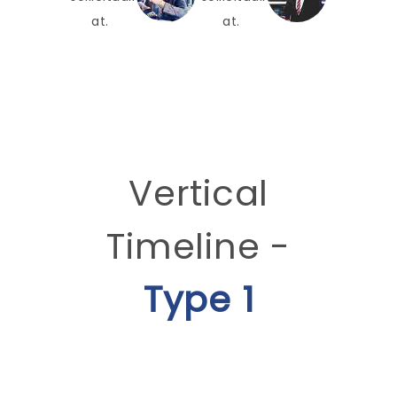
at.
at.
Vertical
Timeline -
Type 1