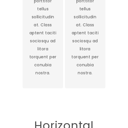
porttitor
porttitor
tellus
tellus
sollicitudin
sollicitudin
at. Class
at. Class
aptent taciti
aptent taciti
sociosqu ad
sociosqu ad
litora
litora
torquent per
torquent per
conubia
conubia
nostra.
nostra.
Horizontal