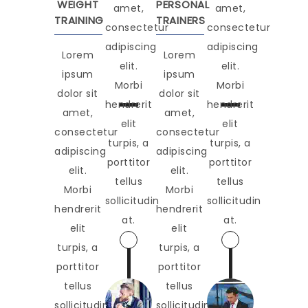
WEIGHT
PERSONAL
amet,
amet,
TRAINING
TRAINERS
consectetur
consectetur
adipiscing
adipiscing
Lorem
Lorem
elit.
elit.
ipsum
ipsum
Morbi
Morbi
dolor sit
dolor sit
hendrerit
hendrerit
amet,
amet,
elit
elit
consectetur
consectetur
turpis, a
turpis, a
adipiscing
adipiscing
porttitor
porttitor
elit.
elit.
tellus
tellus
Morbi
Morbi
sollicitudin
sollicitudin
hendrerit
hendrerit
at.
at.
elit
elit
turpis, a
turpis, a
porttitor
porttitor
tellus
tellus
sollicitudin
sollicitudin