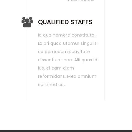
QUALIFIED STAFFS
Id quo nemore constituto.
Ex pri quod utamur singulis,
ad admodum suavitate
dissentiunt nec. Alii quas id
ius, ei eam diam
reformidans. Mea omnium
euismod cu.