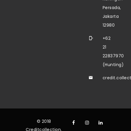
Persada,
Jakarta
12980
+62
21
22837970
(Hunting)
credit.colle
© 2018
Creditcollection.