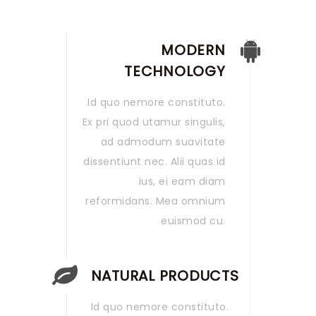
MODERN
TECHNOLOGY
Id quo nemore constituto.
Ex pri quod utamur singulis,
ad admodum suavitate
dissentiunt nec. Alii quas id
ius, ei eam diam
reformidans. Mea omnium
euismod cu.
NATURAL PRODUCTS
Id quo nemore constituto.