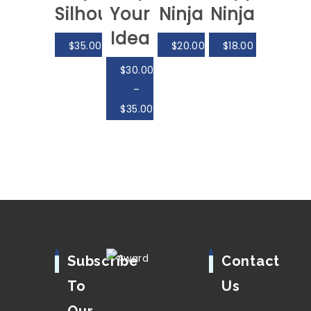
Silhouette
Your
Ninja
Ninja
Idea
$
35.00
$
20.00
$
18.00
$
30.00
–
$
35.00
Subscribe
Contact
To
Us