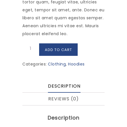
tortor quam, feugiat vitae, ultricies
eget, tempor sit amet, ante. Donec eu
libero sit amet quam egestas semper.
Aenean ultricies mi vitae est. Mauris
placerat eleifend leo.
Woo
ADD TO CART
Logo
quantity
Categories:
Clothing
,
Hoodies
DESCRIPTION
REVIEWS (0)
Description