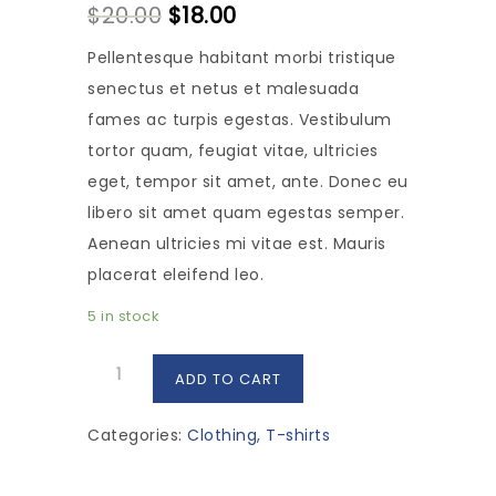
$
20.00
$
18.00
4.00
out
of 5
based
Pellentesque habitant morbi tristique
on
customer
senectus et netus et malesuada
rating
fames ac turpis egestas. Vestibulum
tortor quam, feugiat vitae, ultricies
eget, tempor sit amet, ante. Donec eu
libero sit amet quam egestas semper.
Aenean ultricies mi vitae est. Mauris
placerat eleifend leo.
5 in stock
Woo
ADD TO CART
Logo
quantity
Categories:
Clothing
,
T-shirts