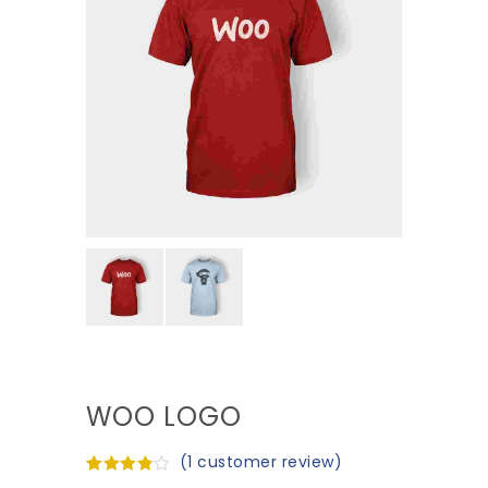
WOO LOGO
(
1
customer review)
Rated
1