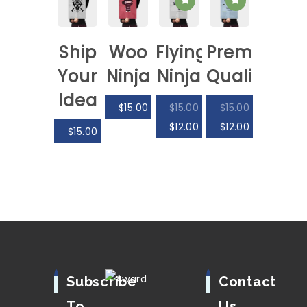
Ship
Woo
Flying
Premium
Your
Ninja
Ninja
Quality
Idea
$
15.00
$
15.00
$
15.00
$
12.00
$
12.00
$
15.00
Subscribe
Contact
To
Us