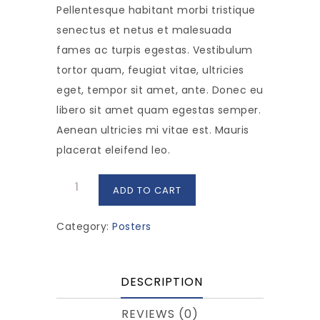
Pellentesque habitant morbi tristique
senectus et netus et malesuada
fames ac turpis egestas. Vestibulum
tortor quam, feugiat vitae, ultricies
eget, tempor sit amet, ante. Donec eu
libero sit amet quam egestas semper.
Aenean ultricies mi vitae est. Mauris
placerat eleifend leo.
Woo
ADD TO CART
Logo
quantity
Category:
Posters
DESCRIPTION
REVIEWS (0)