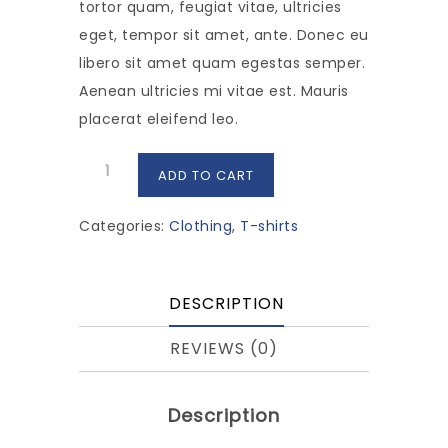
tortor quam, feugiat vitae, ultricies
eget, tempor sit amet, ante. Donec eu
libero sit amet quam egestas semper.
Aenean ultricies mi vitae est. Mauris
placerat eleifend leo.
Woo
ADD TO CART
Ninja
quantity
Categories:
Clothing
,
T-shirts
DESCRIPTION
REVIEWS (0)
Description